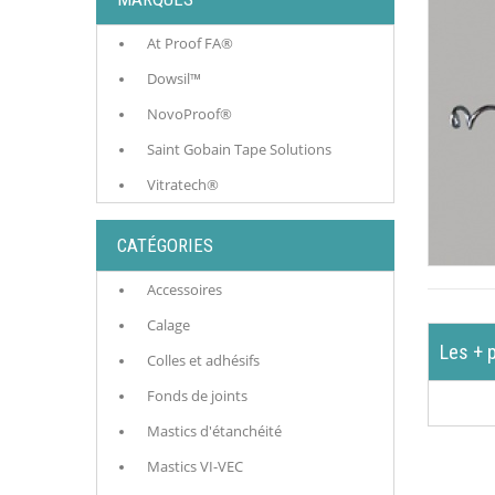
At Proof FA®
Dowsil™
NovoProof®
Saint Gobain Tape Solutions
Vitratech®
CATÉGORIES
Accessoires
Calage
Les + 
Colles et adhésifs
Fonds de joints
Mastics d'étanchéité
Mastics VI-VEC