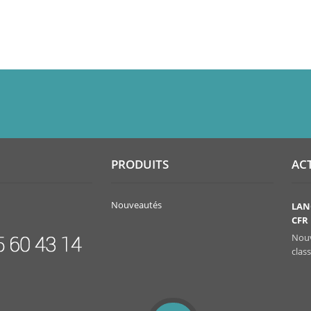
PRODUITS
AC
Nouveautés
TELECHARGEMENT
LAN
CFR
Télécharger vos certificats d'analyse à partir de
services et assistance
Nouv
clas