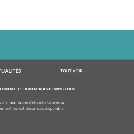
TUALITÉS
TOUT VOIR
CEMENT DE LA MEMBRANE TWINFLEX®
LANCEMENT DU DOWSIL™ 9
La cartouche bi-composante
elle membrane d’étanchéité avec un
REPAIR est désormais disponi
sement feu est désormais disponible