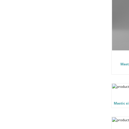
Masti
Mastic s