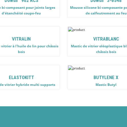
Dowsil™ 902 RCS
Dowsil™ 3-6548
e bi-composant pour joints larges
Mousse silicone bi-composante po
d'étanchéité coupe-feu
de calfeutrement au feu
VITRALIN
VITRABLANC
vitrier à l'huile de lin pour châssis
Mastic de vitrier oléoplastique b
bois
châssis bois
ELASTOKITT
BUTYLENE X
de vitrier hybride multi supports
Mastic Butyl