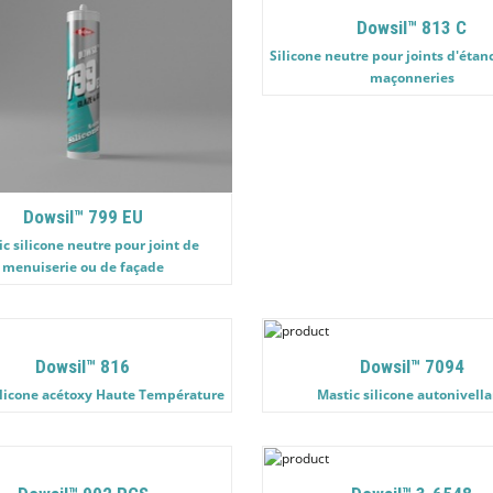
Dowsil™ 813 C
Silicone neutre pour joints d'étan
maçonneries
Dowsil™ 799 EU
c silicone neutre pour joint de
menuiserie ou de façade
Dowsil™ 816
Dowsil™ 7094
ilicone acétoxy Haute Température
Mastic silicone autonivell