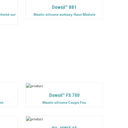
Dowsil™ 881
cheité sur
Mastic silicone acétoxy Haut Module
Dowsil™ FS 700
ant
Mastic silicone Coupe Feu