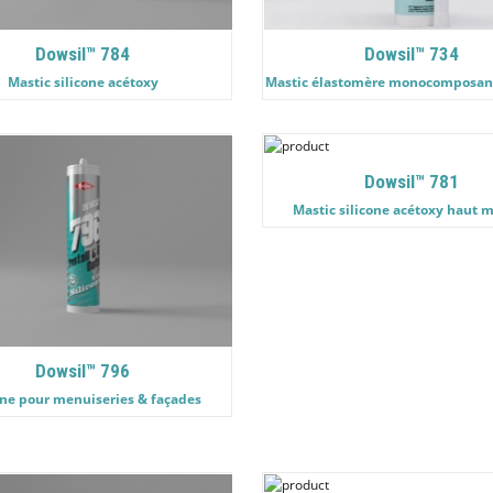
Dowsil™ 784
Dowsil™ 734
Mastic silicone acétoxy
Mastic élastomère monocomposant
Dowsil™ 781
Mastic silicone acétoxy haut 
Dowsil™ 796
one pour menuiseries & façades