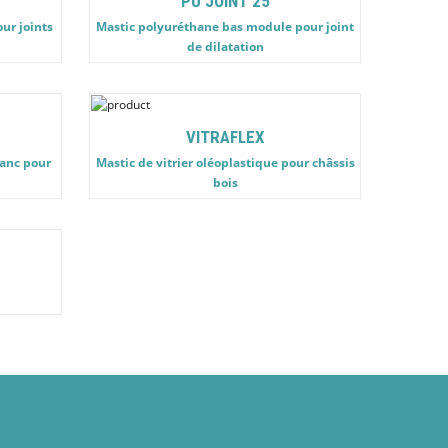
PU JOINT 25
ur joints
Mastic polyuréthane bas module pour joint
de dilatation
VITRAFLEX
lanc pour
Mastic de vitrier oléoplastique pour châssis
bois