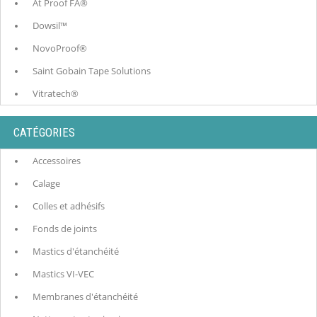
At Proof FA®
Dowsil™
NovoProof®
Saint Gobain Tape Solutions
Vitratech®
CATÉGORIES
Accessoires
Calage
Colles et adhésifs
Fonds de joints
Mastics d'étanchéité
Mastics VI-VEC
Membranes d'étanchéité