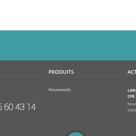
PRODUITS
AC
Nouveautés
TELECHARGEMENT
LAN
CFR
Télécharger vos certificats d'analyse à partir de
services et assistance
Nouv
clas