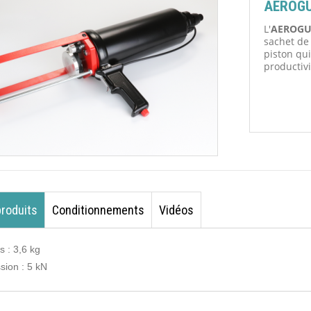
AEROGU
L'
AEROGU
sachet de
piston qu
productiv
produits
Conditionnements
Vidéos
s : 3,6 kg
sion : 5 kN