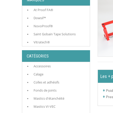
At Proof FA®
Dowsil™
NovoProof®
Saint Gobain Tape Solutions
Vitratech®
CATÉGORIES
Accessoires
Calage
Les + 
Colles et adhésifs
Fonds de joints
Poid
Pres
Mastics d'étanchéité
Mastics VI-VEC