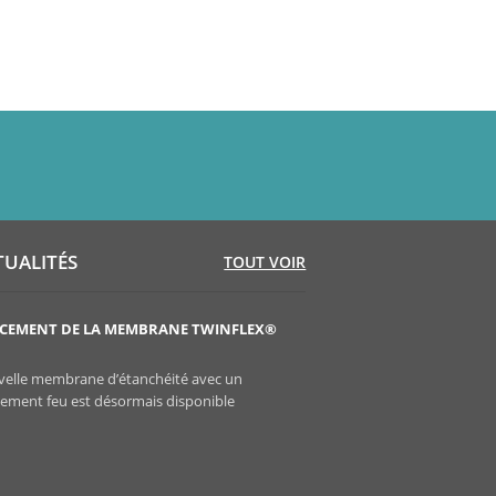
TUALITÉS
TOUT VOIR
CEMENT DE LA MEMBRANE TWINFLEX®
LANCEMENT DU DOWSIL™ 9
La cartouche bi-composante
elle membrane d’étanchéité avec un
REPAIR est désormais disponi
sement feu est désormais disponible